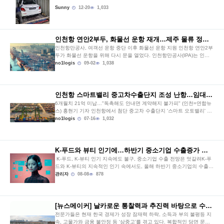
Sunny
12-20
1,033
인천항 연안2부두, 화물선 운항 재개…제주 물류 정상화…
인천항만공사, 여객선 운항 중단 이후 화물선 운항 지원 인천항 연안2부
두가 화물선 운항을 위해 다시 문을 열었다. 인천항만공사(IPA)는 인천-
제주 간 여객선 운항 중단 이후…
no1logis
09-02
1,038
인천항 스마트밸리 중고차수출단지 조성 난항…임대료도 못…
6개월치 21억 미납…"독촉해도 안내면 계약해지 불가피" (인천=연합뉴
스) 홍현기 기자 인천항에서 첨단 중고차 수출단지 '스마트 오토밸리' 조
성 사업을 추진…
no1logis
07-16
1,032
K-푸드와 뷰티 인기에…하반기 중소기업 수출증가 전망 …
K-푸드, K-뷰티 인기 지속에도 불구, 중소기업 수출 전망은 엇갈려K-푸
드와 K-뷰티의 지속적인 인기 속에서도, 올해 하반기 중소기업의 수출
전망은 밝고 어두운 그림이…
관리자
08-08
878
[뉴스메이커] 날카로운 통찰력과 추진력 바탕으로 수출중…
전문가들은 현재 한국 경제가 성장 잠재력 하락, 소득과 부의 불평등 지
속, 고물가와 금융 불안정 등 ‘삼중고’를 겪고 있다. 복합적인 당면 문제