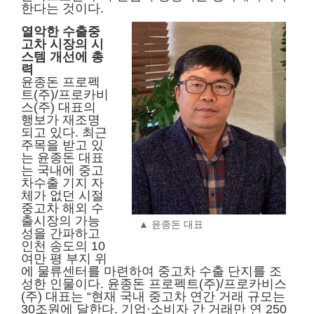
한다는 것이다.
열악한 수출중
고차 시장의 시
스템 개선에 총
력
윤종돈 프로펙
트(주)/프로카비
스(주) 대표의
행보가 재조명
되고 있다. 최근
주목을 받고 있
는 윤종돈 대표
는 국내에 중고
차수출 기지 자
체가 없던 시절
중고차 해외 수
출시장의 가능
▲ 윤종돈 대표
성을 간파하고
인천 송도의 10
여만 평 부지 위
에 물류센터를 마련하여 중고차 수출 단지를 조
성한 인물이다. 윤종돈 프로펙트(주)/프로카비스
(주) 대표는 “현재 국내 중고차 연간 거래 규모는
30조원에 달한다. 기업·소비자 간 거래만 연 250